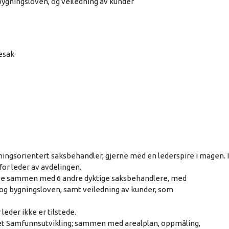
bygningsloven, og veiledning av kunder
gesak
sningsorientert saksbehandler, gjerne med en lederspire i magen. I
for leder av avdelingen.
be sammen med 6 andre dyktige saksbehandlere, med
og bygningsloven, samt veiledning av kunder, som
leder ikke er tilstede.
het Samfunnsutvikling; sammen med arealplan, oppmåling,