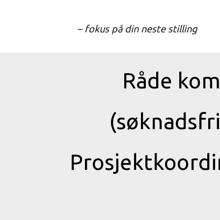
– fokus på din neste stilling
Råde komm
(søknadsfr
Prosjektkoordi