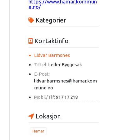
https://www.hamar.kommun
e.no/
Kategorier
Kontaktinfo
Lidvar Barmsnes
Tittel:
Leder Byggesak
E-Post:
lidvar.barmsnes@hamar.kom
mune.no
Mobil/Tlf:
917 17 218
Lokasjon
Hamar