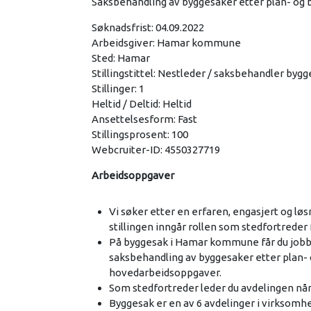
Saksbehandling av byggesaker etter plan- og 
Søknadsfrist: 04.09.2022
Arbeidsgiver: Hamar kommune
Sted: Hamar
Stillingstittel: Nestleder / saksbehandler byg
Stillinger: 1
Heltid / Deltid: Heltid
Ansettelsesform: Fast
Stillingsprosent: 100
Webcruiter-ID: 4550327719
Arbeidsoppgaver
Vi søker etter en erfaren, engasjert og lø
stillingen inngår rollen som stedfortreder 
På byggesak i Hamar kommune får du job
saksbehandling av byggesaker etter plan- 
hovedarbeidsoppgaver.
Som stedfortreder leder du avdelingen når 
Byggesak er en av 6 avdelinger i virksom