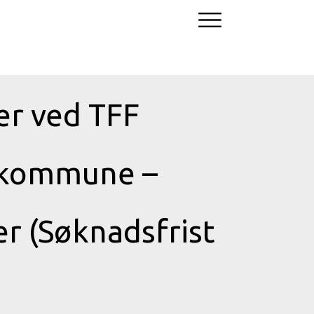
er ved TFF
r kommune –
r (Søknadsfrist