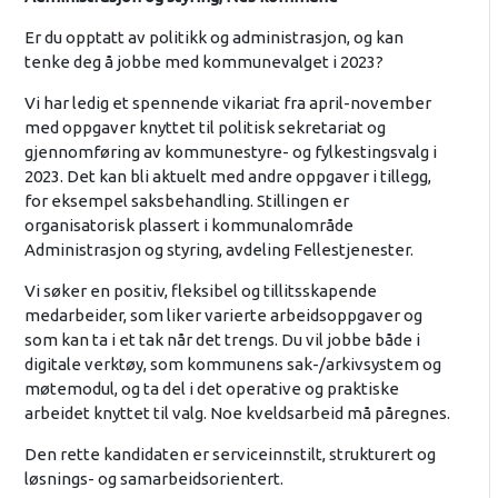
Er du opptatt av politikk og administrasjon, og kan
tenke deg å jobbe med kommunevalget i 2023?
Vi har ledig et spennende vikariat fra april-november
med oppgaver knyttet til politisk sekretariat og
gjennomføring av kommunestyre- og fylkestingsvalg i
2023. Det kan bli aktuelt med andre oppgaver i tillegg,
for eksempel saksbehandling. Stillingen er
organisatorisk plassert i kommunalområde
Administrasjon og styring, avdeling Fellestjenester.
Vi søker en positiv, fleksibel og tillitsskapende
medarbeider, som liker varierte arbeidsoppgaver og
som kan ta i et tak når det trengs. Du vil jobbe både i
digitale verktøy, som kommunens sak-/arkivsystem og
møtemodul, og ta del i det operative og praktiske
arbeidet knyttet til valg. Noe kveldsarbeid må påregnes.
Den rette kandidaten er serviceinnstilt, strukturert og
løsnings- og samarbeidsorientert.