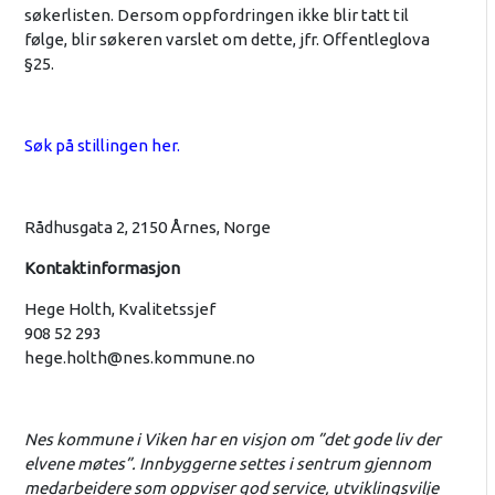
søkerlisten. Dersom oppfordringen ikke blir tatt til
følge, blir søkeren varslet om dette, jfr. Offentleglova
§25.
Søk på stillingen her.
Rådhusgata 2, 2150 Årnes, Norge
Kontaktinformasjon
Hege Holth, Kvalitetssjef
908 52 293
hege.holth@nes.kommune.no
Nes kommune i Viken har en visjon om ”det gode liv der
elvene møtes”. Innbyggerne settes i sentrum gjennom
medarbeidere som oppviser god service, utviklingsvilje