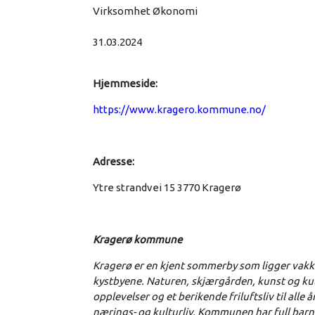
Virksomhet Økonomi
31.03.2024
Hjemmeside:
https://www.kragero.kommune.no/
Adresse:
Ytre strandvei 15 3770 Kragerø
Kragerø kommune
Kragerø er en kjent sommerby som ligger vakker
kystbyene. Naturen, skjærgården, kunst og kul
opplevelser og et berikende friluftsliv til all
nærings- og kulturliv. Kommunen har full bar