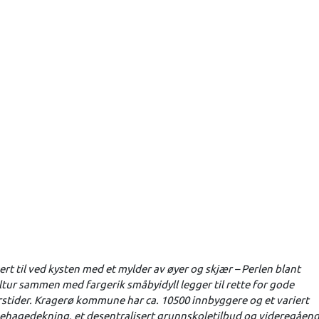
t til ved kysten med et mylder av øyer og skjær – Perlen blant
tur sammen med fargerik småbyidyll legger til rette for gode
e årstider. Kragerø kommune har ca. 10500 innbyggere og et variert
nehagedekning, et desentralisert grunnskoletilbud og videregåen