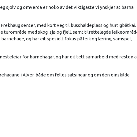
eg sjølv og omverda er noko av det viktigaste vi ynskjer at barna
Frekhaug senter, med kort veg til busshaldeplass og hurtigbåtkai. 
ne turområde med skog, sjø og fjell, samt tilrettelagde leikeområd
 barnehage, og har eit spesielt fokus på leik og læring, samspel,
enesteleiar for barnehagar, og har eit tett samarbeid med resten 
hagane i Alver, både om felles satsingar og om den einskilde