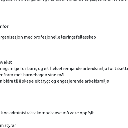
r for
rganisasjon med profesjonelle læringsfellesskap
pvekst
æringsmiljø for barn, og eit helsefremjande arbeidsmiljø for tilsett
der fram mot barnehagen sine mål
 bidra til å skape eit trygt og engasjerande arbeidsmiljø
sk og administrativ kompetanse må vere oppfylt
om styrar