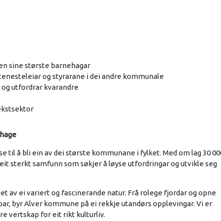
nen sine største barnehagar
tenesteleiar og styrarane i dei andre kommunale
 og utfordrar kvarandre
ekstsektor
ehage
il å bli ein av dei største kommunane i fylket. Med om lag 30 00
i eit sterkt samfunn som søkjer å løyse utfordringar og utvikle seg
iet av ei variert og fascinerande natur. Frå rolege fjordar og opne
par, byr Alver kommune på ei rekkje utandørs opplevingar. Vi er
 vertskap for eit rikt kulturliv.