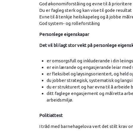
God økonomiforståing og evne til å prioriter
Du er fagleg sterk og kan vise til gode resulta
Evne til å tenkje heilskapeleg og å jobbe målr
God system- og rolleforståing
Personlege eigenskapar
Det vil bli lagt stor vekt på personlege eigens
er omsorgsfull og inkluderande i din leiingss
er ein lærande og engasjerande leiar med
er fleksibel og løysingsorientert, og held
du jobber strategisk, systematisk og langs
du er strukturert og har evna til å arbeide 
ditt faglege engasjement og målretta arbei
arbeidsmiljø.
Politiattest
I tråd med barnehagelova vert det stilt krav om