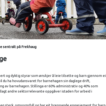
e sentralt på Frekhaug
age
rt og dyktig styrar som ønskjer å leie tilsette og barn gjennom e
il du ha hovudansvaret for barnehagen sin daglege drift,
ling av barnehagen. Stillinga er 60% administrativ og 40% som
illagt andre sektorrelevante oppgåver istaden for arbeid i
gleg sterk, omsorgsfull og har eit brennande engasjement for barn