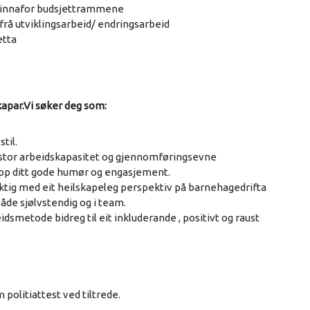
e innafor budsjettrammene
t frå utviklingsarbeid/ endringsarbeid
etta
kapar.Vi søker deg som:
til.
 stor arbeidskapasitet og gjennomføringsevne
 opp ditt gode humør og engasjement.
iktig med eit heilskapeleg perspektiv på barnehagedrifta
både sjølvstendig og i team.
dsmetode bidreg til eit inkluderande , positivt og raust
 politiattest ved tiltrede.