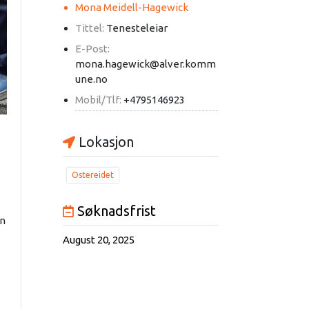
Mona Meidell-Hagewick
Tittel:
Tenesteleiar
E-Post:
mona.hagewick@alver.komm
une.no
Mobil/Tlf:
+4795146923
Lokasjon
Ostereidet
Søknadsfrist
in
August 20, 2025