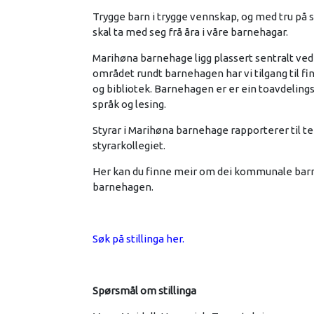
Trygge barn i trygge vennskap, og med tru på s
skal ta med seg frå åra i våre barnehagar.
Marihøna barnehage ligg plassert sentralt ved 
området rundt barnehagen har vi tilgang til fi
og bibliotek. Barnehagen er er ein toavdelings
språk og lesing.
Styrar i Marihøna barnehage rapporterer til t
styrarkollegiet.
Her kan du finne meir om dei kommunale barne
barnehagen.
Søk på stillinga her.
Spørsmål om stillinga