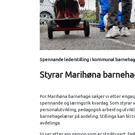
Spennande lederstilling i kommunal barnehag
Styrar Marihøna barneh
For Marihøna barnehage søkjer vi etter engasje
spennande og læringsrik kvardag. Som styrar v
personalutvikling, pedagogisk arbeid og utvik
barnehagelærar på avdeling. Stillinga kan bli t
avdelinga.
Vi ser etter ein person som er strukturert, fa