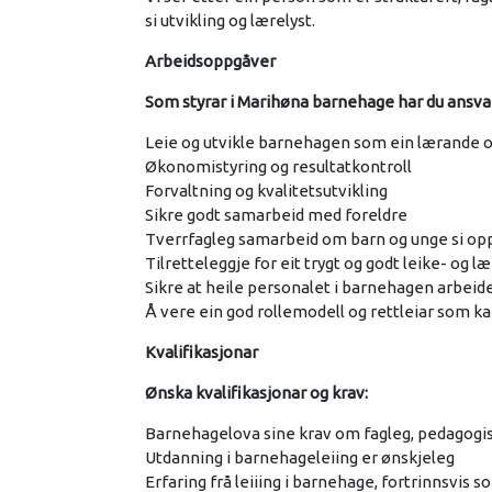
si utvikling og lærelyst.
Arbeidsoppgåver
Som styrar i Marihøna barnehage har du ansva
Leie og utvikle barnehagen som ein lærande o
Økonomistyring og resultatkontroll
Forvaltning og kvalitetsutvikling
Sikre godt samarbeid med foreldre
Tverrfagleg samarbeid om barn og unge si op
Tilretteleggje for eit trygt og godt leike- og l
Sikre at heile personalet i barnehagen arbei
Å vere ein god rollemodell og rettleiar som kan
Kvalifikasjonar
Ønska kvalifikasjonar og krav:
Barnehagelova sine krav om fagleg, pedagogi
Utdanning i barnehageleiing er ønskjeleg
Erfaring frå leiiing i barnehage, fortrinnsvis s