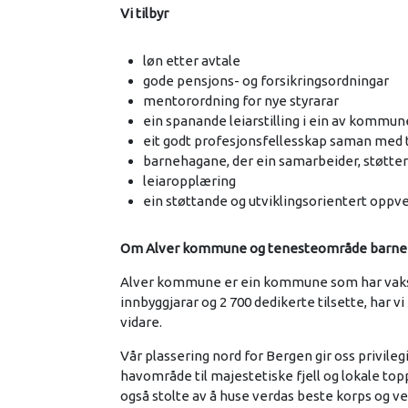
Vi tilbyr
løn etter avtale
gode pensjons- og forsikringsordningar
mentorordning for nye styrarar
ein spanande leiarstilling i ein av kommu
eit godt profesjonsfellesskap saman med 
barnehagane, der ein samarbeider, støtter
leiaropplæring
ein støttande og utviklingsorientert oppv
Om Alver kommune og tenesteområde barn
Alver kommune er ein kommune som har vakse t
innbyggjarar og 2 700 dedikerte tilsette, har v
vidare.
Vår plassering nord for Bergen gir oss privileg
havområde til majestetiske fjell og lokale top
også stolte av å huse verdas beste korps og vere