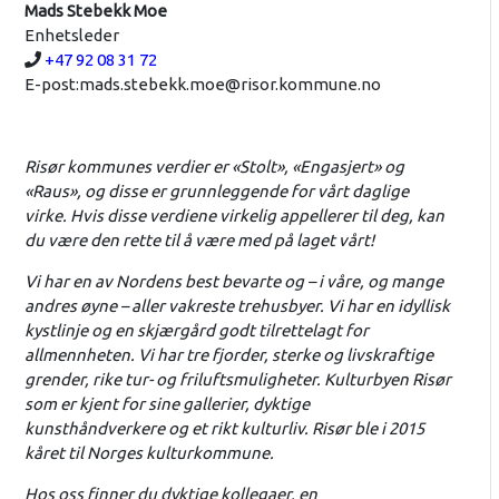
Mads Stebekk Moe
Enhetsleder
Telefon:
+47 92 08 31 72
E-post:
mads.stebekk.moe@risor.kommune.no
Risør kommunes verdier er «Stolt», «Engasjert» og
«Raus», og disse er grunnleggende for vårt daglige
virke. Hvis disse verdiene virkelig appellerer til deg, kan
du være den rette til å være med på laget vårt!
Vi har en av Nordens best bevarte og – i våre, og mange
andres øyne – aller vakreste trehusbyer. Vi har en idyllisk
kystlinje og en skjærgård godt tilrettelagt for
allmennheten. Vi har tre fjorder, sterke og livskraftige
grender, rike tur- og friluftsmuligheter. Kulturbyen Risør
som er kjent for sine gallerier, dyktige
kunsthåndverkere og et rikt kulturliv. Risør ble i 2015
kåret til Norges kulturkommune.
Hos oss finner du dyktige kollegaer, en