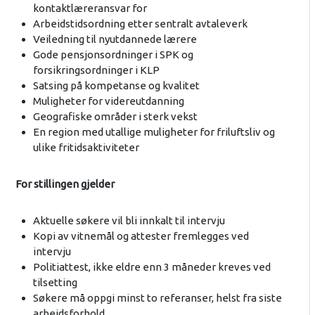
kontaktlæreransvar for
Arbeidstidsordning etter sentralt avtaleverk
Veiledning til nyutdannede lærere
Gode pensjonsordninger i SPK og
forsikringsordninger i KLP
Satsing på kompetanse og kvalitet
Muligheter for videreutdanning
Geografiske områder i sterk vekst
En region med utallige muligheter for friluftsliv og
ulike fritidsaktiviteter
For stillingen gjelder
Aktuelle søkere vil bli innkalt til intervju
Kopi av vitnemål og attester fremlegges ved
intervju
Politiattest, ikke eldre enn 3 måneder kreves ved
tilsetting
Søkere må oppgi minst to referanser, helst fra siste
arbeidsforhold