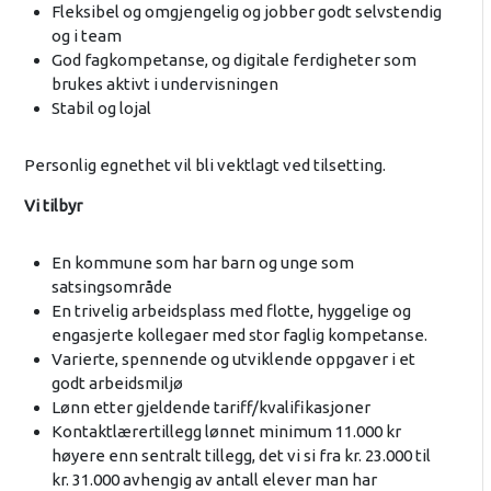
Fleksibel og omgjengelig og jobber godt selvstendig
og i team
God fagkompetanse, og digitale ferdigheter som
brukes aktivt i undervisningen
Stabil og lojal
Personlig egnethet vil bli vektlagt ved tilsetting.
Vi tilbyr
En kommune som har barn og unge som
satsingsområde
En trivelig arbeidsplass med flotte, hyggelige og
engasjerte kollegaer med stor faglig kompetanse.
Varierte, spennende og utviklende oppgaver i et
godt arbeidsmiljø
Lønn etter gjeldende tariff/kvalifikasjoner
Kontaktlærertillegg lønnet minimum 11.000 kr
høyere enn sentralt tillegg, det vi si fra kr. 23.000 til
kr. 31.000 avhengig av antall elever man har