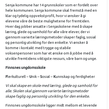
Senja kommune har 14 grunnskoler som er fordelt over
hele kommunen. Senja kommune skal fremstå med en
klar og tydelig oppvekstprofil, hvor vi ønsker å gi
elevene våre de beste mulighetene for fremtiden.
Hver dag jobber ansatte i Senjaskolene med å skape
læring, glede og samhold for alle våre elever, der vi
gjennom varierte læringsmetoder skaper faglig, sosial
og personlig utvikling for den enkelte. Vi ønsker å
komme i kontakt med trygge og stabile
voksenpersoner som har et ønske om å jobbe med å
utvikle fremtidens viktigste ressurs, våre barn og unge.
Finnsnes ungdomsskole
F
lerkulturell –
U
nik –
S
osial –
K
unnskap og ferdigheter
Vi skal skape en skole med læring, glede og samhold for
alle. Skolen skal gjennom varierte læringsmetoder
skape faglig og personlig utvikling for den enkelte.
Finnsnes ungdomsskole ligger midt mellom et levende