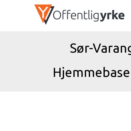
Sør-Varan
Hjemmebasert