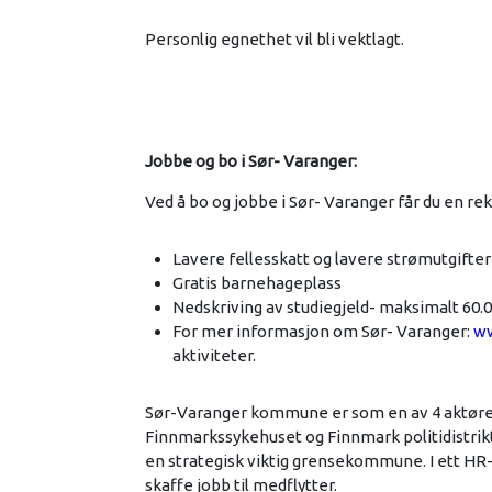
Personlig egnethet vil bli vektlagt.
Jobbe og bo i Sør- Varanger:
Ved å bo og jobbe i Sør- Varanger får du en r
Lavere fellesskatt og lavere strømutgifter
Gratis barnehageplass
Nedskriving av studiegjeld- maksimalt 60.0
For mer informasjon om Sør- Varanger:
ww
aktiviteter.
Sør-Varanger kommune er som en av 4 aktører
Finnmarkssykehuset og Finnmark politidistrikt 
en strategisk viktig grensekommune. I ett HR
skaffe jobb til medflytter.