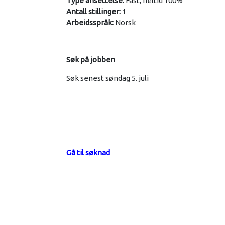
Type ansettelse:
Fast, heltid 100%
Antall stillinger:
1
Arbeidsspråk:
Norsk
Søk på jobben
Søk senest søndag 5. juli
Gå til søknad