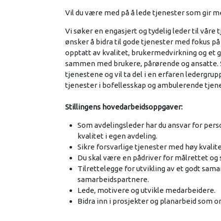
Vil du være med på å lede tjenester som gir m
Vi søker en engasjert og tydelig leder til vår
ønsker å bidra til gode tjenester med fokus på 
opptatt av kvalitet, brukermedvirkning og et 
sammen med brukere, pårørende og ansatte. Som
tjenestene og vil ta del i en erfaren ledergru
tjenester i bofellesskap og ambulerende tjen
Stillingens hovedarbeidsoppgaver:
Som avdelingsleder har du ansvar for perso
kvalitet i egen avdeling.
Sikre forsvarlige tjenester med høy kvali
Du skal være en pådriver for målrettet og 
Tilrettelegge for utvikling av et godt sa
samarbeidspartnere.
Lede, motivere og utvikle medarbeidere.
Bidra inn i prosjekter og planarbeid som