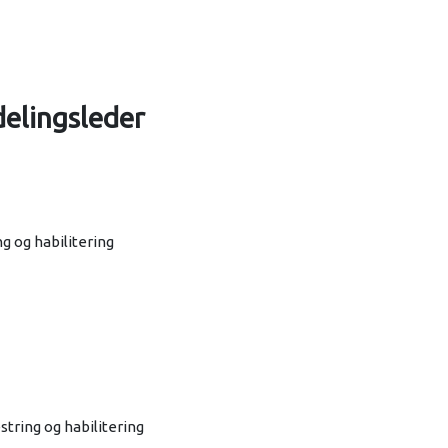
delingsleder
 og habilitering
tring og habilitering