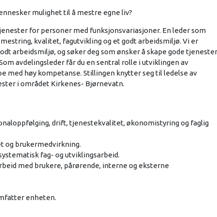
ennesker mulighet til å mestre egne liv?
e tjenester for personer med funksjonsvariasjoner. En leder som
mestring, kvalitet, fagutvikling og et godt arbeidsmiljø. Vi er
godt arbeidsmiljø, og søker deg som ønsker å skape gode tjeneste
 avdelingsleder får du en sentral rolle i utviklingen av
ppe med høy kompetanse. Stillingen knytter seg til ledelse av
ester i området Kirkenes- Bjørnevatn.
naloppfølging, drift, tjenestekvalitet, økonomistyring og faglig
tet og brukermedvirkning.
systematisk fag- og utviklingsarbeid.
marbeid med brukere, pårørende, interne og eksterne
 omfatter enheten.