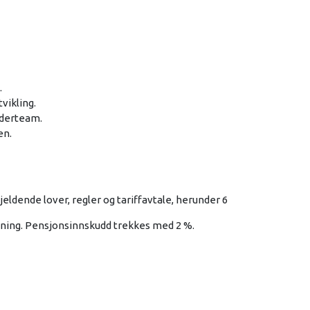
.
vikling.
ederteam.
en.
eldende lover, regler og tariffavtale, herunder 6
dning. Pensjonsinnskudd trekkes med 2 %.