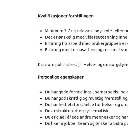
Kvalifikasjoner for stillingen:
Minimum 3-årig relevant høyskole- eller un
Det er ønskelig med videreutdanning innen l
Erfaring fra arbeid med brukergruppen er 
Erfaring med turnusarbeid og ressursstyrin
Krav om politiattest j.f. Helse- og omsorgstjen
Personlige egenskaper:
Du har gode formidlings-, samarbeids- og
Du har god skriftlig og muntlig fremstillin
Du har helhetsforståelse for helse- og om
Du er strukturert og systematisk.
Du er glad i å lede andre mennesker og har e
Du liker å jobbe i team og ønsker å bidra po