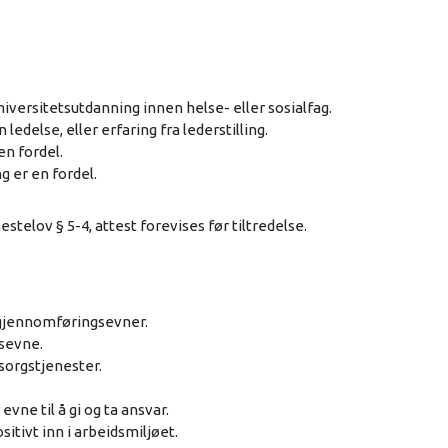
iversitetsutdanning innen helse- eller sosialfag.
edelse, eller erfaring fra lederstilling.
en fordel.
g er en fordel.
estelov § 5-4, attest forevises før tiltredelse.
 gjennomføringsevner.
gsevne.
sorgstjenester.
vne til å gi og ta ansvar.
sitivt inn i arbeidsmiljøet.