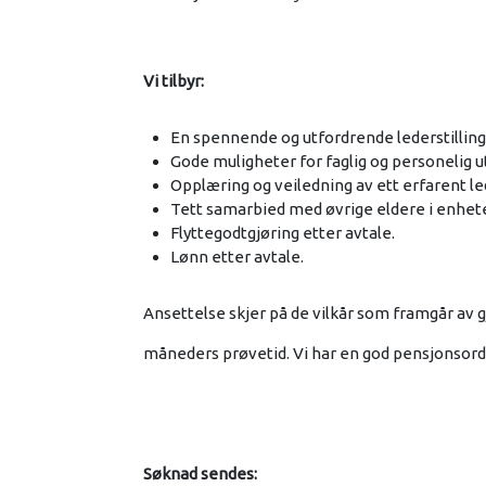
Vi tilbyr:
En spennende og utfordrende lederstilling
Gode muligheter for faglig og personelig ut
Opplæring og veiledning av ett erfarent l
Tett samarbied med øvrige eldere i enhet
Flyttegodtgjøring etter avtale.
Lønn etter avtale.
Ansettelse skjer på de vilkår som framgår av gj
måneders prøvetid. Vi har en god pensjonsor
Søknad sendes: