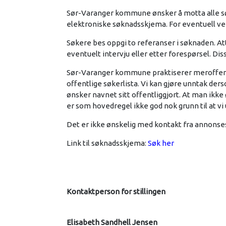
Sør-Varanger kommune ønsker å motta alle søk
elektroniske søknadsskjema. For eventuell veil
Søkere bes oppgi to referanser i søknaden. A
eventuelt intervju eller etter forespørsel. Diss
Sør-Varanger kommune praktiserer meroffentlig
offentlige søkerlista. Vi kan gjøre unntak de
ønsker navnet sitt offentliggjort. At man ikke 
er som hovedregel ikke god nok grunn til at vi
Det er ikke ønskelig med kontakt fra annonses
Link til søknadsskjema:
Søk her
Kontaktperson for stillingen
Elisabeth Sandhell Jensen