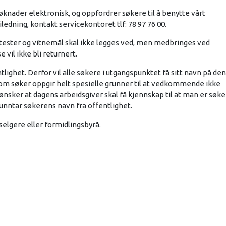
nader elektronisk, og oppfordrer søkere til å benytte vårt
edning, kontakt servicekontoret tlf: 78 97 76 00.
ttester og vitnemål skal ikke legges ved, men medbringes ved
e vil ikke bli returnert.
het. Derfor vil alle søkere i utgangspunktet få sitt navn på den
rsom søker oppgir helt spesielle grunner til at vedkommende ikke
ønsker at dagens arbeidsgiver skal få kjennskap til at man er søke
 unntar søkerens navn fra offentlighet.
elgere eller formidlingsbyrå.