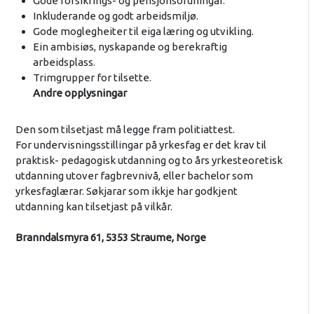
Gode forsikrings- og pensjonsordningar.
Inkluderande og godt arbeidsmiljø.
Gode moglegheiter til eiga læring og utvikling.
Ein ambisiøs, nyskapande og berekraftig
arbeidsplass.
Trimgrupper for tilsette.
Andre opplysningar
Den som tilsetjast må legge fram politiattest.
For undervisningsstillingar på yrkesfag er det krav til
praktisk- pedagogisk utdanning og to års yrkesteoretisk
utdanning utover fagbrevnivå, eller bachelor som
yrkesfaglærar. Søkjarar som ikkje har godkjent
utdanning kan tilsetjast på vilkår.
Branndalsmyra 61, 5353 Straume, Norge