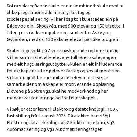
Sotra vidaregåande skule er ein kombinert skule med ni
ulike programområde innan yrkesfag og
studiespesialisering. Vi har i dag to skulestadar, ein på
Bildøy og ein i Skogsvåg, med 900 elevar og 150 tilsette. I
tillegg er vi vaksenopplæringssenter for Askøy og
Øygarden, med ca. 150 vaksne elevar på ulike program.
Skulen legg vekt på å vere nyskapande og berekraftig.
Vi har som mål at alle elevane fullfører skulegangen
med eit høgt læringsutbytte. Skulen er eit inkluderande
fellesskap der alle opplever fagleg og sosial meistring.
Vi har eit godt læringsmiljø der elevar og tilsette
samarbeider om å skape ei motiverande opplæring.
Elevane på Sotra vgs. skal ha medverknad og har
medansvar for læringa og for fellesskapet.
Vi søkjer etter lærar i Elektro og datateknologi i 100%
fast stilling frå 1.august 2026. På elektro har vi Vg1
Elektro og datateknologi, Vg 2 Elektro og ekom, Vg2
Automatisering og Vg3 Automatiseringsfaget.