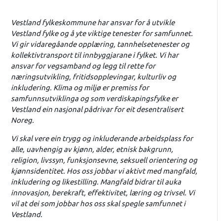
Vestland fylkeskommune har ansvar for å utvikle
Vestland fylke og å yte viktige tenester for samfunnet.
Vi gir vidaregåande opplæring, tannhelsetenester og
kollektivtransport til innbyggjarane i fylket. Vi har
ansvar for vegsamband og legg til rette for
næringsutvikling, fritidsopplevingar, kulturliv og
inkludering. Klima og miljø er premiss for
samfunnsutviklinga og som verdiskapingsfylke er
Vestland ein nasjonal pådrivar for eit desentralisert
Noreg.
Vi skal vere ein trygg og inkluderande arbeidsplass for
alle, uavhengig av kjønn, alder, etnisk bakgrunn,
religion, livssyn, funksjonsevne, seksuell orientering og
kjønnsidentitet. Hos oss jobbar vi aktivt med mangfald,
inkludering og likestilling. Mangfald bidrar til auka
innovasjon, berekraft, effektivitet, læring og trivsel. Vi
vil at dei som jobbar hos oss skal spegle samfunnet i
Vestland.