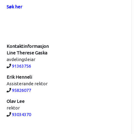
Søk her
Kontaktinformasjon
Line Therese Gaska
avdelingsleiar
Telefon:
91363756
Erik Henneli
Assisterande rektor
Telefon:
95826077
Olav Lee
rektor
Telefon:
93034370