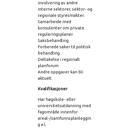
involvering av andre
interne sektorer, sektor- og
regionale styresmakter.
Samarbeide med
konsulenter om private
reguleringsplaner.
Saksbehandling
Forberede saker til politisk
behandling
Deltakelse i regionalt
planforum
Andre oppgaver kan bli
aktuelt
Kvalifikasjoner
Har høgskole- eller
universitetsutdanning med
fagområde innenfor
areal-/samfunnsplanleggin
g e.l.