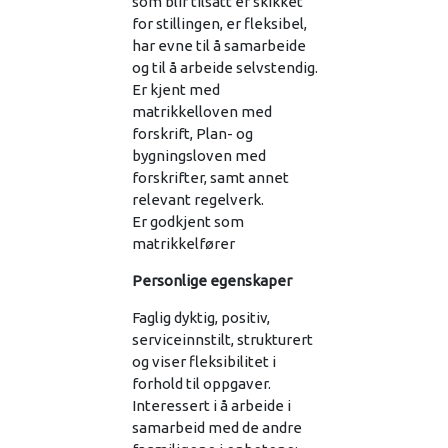
som blir tilsatt er skikket
for stillingen, er fleksibel,
har evne til å samarbeide
og til å arbeide selvstendig.
Er kjent med
matrikkelloven med
forskrift, Plan- og
bygningsloven med
forskrifter, samt annet
relevant regelverk.
Er godkjent som
matrikkelfører
Personlige egenskaper
Faglig dyktig, positiv,
serviceinnstilt, strukturert
og viser fleksibilitet i
forhold til oppgaver.
Interessert i å arbeide i
samarbeid med de andre