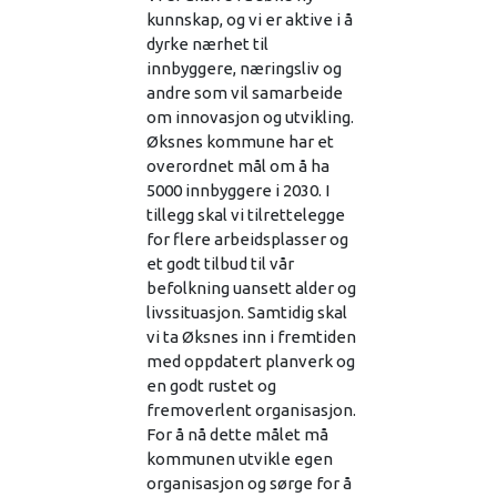
kunnskap, og vi er aktive i å
dyrke nærhet til
innbyggere, næringsliv og
andre som vil samarbeide
om innovasjon og utvikling.
Øksnes kommune har et
overordnet mål om å ha
5000 innbyggere i 2030. I
tillegg skal vi tilrettelegge
for flere arbeidsplasser og
et godt tilbud til vår
befolkning uansett alder og
livssituasjon. Samtidig skal
vi ta Øksnes inn i fremtiden
med oppdatert planverk og
en godt rustet og
fremoverlent organisasjon.
For å nå dette målet må
kommunen utvikle egen
organisasjon og sørge for å