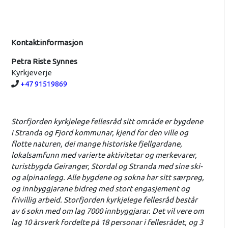
Kontaktinformasjon
Petra Riste Synnes
Kyrkjeverje
Telefon:
+47 91519869
Storfjorden kyrkjelege fellesråd sitt område er bygdene
i Stranda og Fjord kommunar, kjend for den ville og
flotte naturen, dei mange historiske fjellgardane,
lokalsamfunn med varierte aktivitetar og merkevarer,
turistbygda Geiranger, Stordal og Stranda med sine ski-
og alpinanlegg. Alle bygdene og sokna har sitt særpreg,
og innbyggjarane bidreg med stort engasjement og
frivillig arbeid. Storfjorden kyrkjelege fellesråd består
av 6 sokn med om lag 7000 innbyggjarar. Det vil vere om
lag 10 årsverk fordelte på 18 personar i fellesrådet, og 3