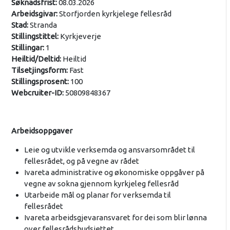
Søknadsfrist:
08.03.2026
Arbeidsgivar:
Storfjorden kyrkjelege fellesråd
Stad:
Stranda
Stillingstittel:
Kyrkjeverje
Stillingar:
1
Heiltid/Deltid:
Heiltid
Tilsetjingsform:
Fast
Stillingsprosent:
100
Webcruiter-ID:
50809848367
Arbeidsoppgaver
Leie og utvikle verksemda og ansvarsområdet til
fellesrådet, og på vegne av rådet
Ivareta administrative og økonomiske oppgåver på
vegne av sokna gjennom kyrkjeleg fellesråd
Utarbeide mål og planar for verksemda til
fellesrådet
Ivareta arbeidsgjevaransvaret for dei som blir lønna
over fellesrådsbudsjettet