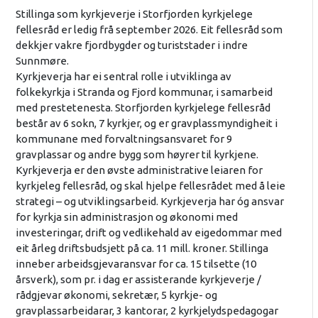
Stillinga som kyrkjeverje i Storfjorden kyrkjelege
fellesråd er ledig frå september 2026. Eit fellesråd som
dekkjer vakre fjordbygder og turiststader i indre
Sunnmøre.
Kyrkjeverja har ei sentral rolle i utviklinga av
folkekyrkja i Stranda og Fjord kommunar, i samarbeid
med prestetenesta. Storfjorden kyrkjelege fellesråd
består av 6 sokn, 7 kyrkjer, og er gravplassmyndigheit i
kommunane med forvaltningsansvaret for 9
gravplassar og andre bygg som høyrer til kyrkjene.
Kyrkjeverja er den øvste administrative leiaren for
kyrkjeleg fellesråd, og skal hjelpe fellesrådet med å leie
strategi – og utviklingsarbeid. Kyrkjeverja har óg ansvar
for kyrkja sin administrasjon og økonomi med
investeringar, drift og vedlikehald av eigedommar med
eit årleg driftsbudsjett på ca. 11 mill. kroner. Stillinga
inneber arbeidsgjevaransvar for ca. 15 tilsette (10
årsverk), som pr. i dag er assisterande kyrkjeverje /
rådgjevar økonomi, sekretær, 5 kyrkje- og
gravplassarbeidarar, 3 kantorar, 2 kyrkjelydspedagogar