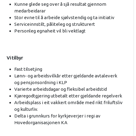
Kunne glede seg over å sjå resultat gjennom
medarbeidarar
Stor evne til å arbeide sjølvstendig og ta initiativ
Serviceinnstilt, påliteleg og strukturert
Personleg egnaheit vil bli vektlagt
Vi tilbyr
Fast tilsetjing
Lønn- og arbeidsvilkår etter gjeldande avtaleverk
og pensjonsordning i KLP
Varierte arbeidsdagar og fleksibel arbeidstid
Kjøregodtgjering utbetalt etter gjeldande regelverk
Arbeidsplass i eit vakkert område med rikt friluftsliv
og kulturliv.
Delta i grunnkurs for kyrkjeverjer i regi av
Hovedorganisasjonen KA