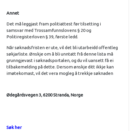
Annet
Det må leggjast fram politiattest før tilsetting i
samsvar med Trossamfunnslovens § 20 og
Politiregisterloven § 39, første ledd.
Når søknadsfristen er ute, vil det bli utarbeidd offentleg
søkjarliste. Ønskje om å bli unntatt frå denne lista må
grunngjevast i søknadsportalen, og du vil uansett få ei
tilbakemelding på dette. Dersom ønskje ditt ikkje kan
imøtekomast, vil det vera mogleg å trekkje søknaden
Ødegårdsvegen 3, 6200 Stranda, Norge
Søk her