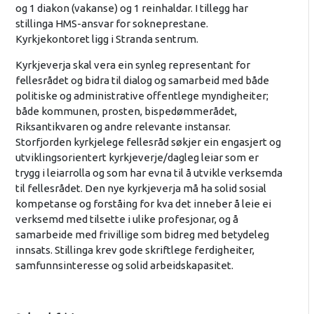
og 1 diakon (vakanse) og 1 reinhaldar. I tillegg har
stillinga HMS-ansvar for sokneprestane.
Kyrkjekontoret ligg i Stranda sentrum.
Kyrkjeverja skal vera ein synleg representant for
fellesrådet og bidra til dialog og samarbeid med både
politiske og administrative offentlege myndigheiter;
både kommunen, prosten, bispedømmerådet,
Riksantikvaren og andre relevante instansar.
Storfjorden kyrkjelege fellesråd søkjer ein engasjert og
utviklingsorientert kyrkjeverje/dagleg leiar som er
trygg i leiarrolla og som har evna til å utvikle verksemda
til fellesrådet. Den nye kyrkjeverja må ha solid sosial
kompetanse og forståing for kva det inneber å leie ei
verksemd med tilsette i ulike profesjonar, og å
samarbeide med frivillige som bidreg med betydeleg
innsats. Stillinga krev gode skriftlege ferdigheiter,
samfunnsinteresse og solid arbeidskapasitet.