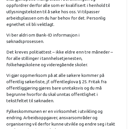
oppfordrer derfor alle som er kvalifisert i henhold til
utlysningsteksten til å søke hos oss. Vi tilpasser
arbeidsplassen om du har behov for det. Personlig
egnethet vil bli vektlagt.
Vi ber aldri om Bank-ID informasjon i
søknadsprosessen.
Det kreves politiattest – ikke eldre enn tre måneder –
for alle stillinger i tannhelsetjenesten,
folkehøgskolene og videregående skoler.
Vi gjør oppmerksom på at alle søkere kommer på
offentlig søkerliste, jf. offentleglova § 25. Fritak fra
offentliggjøring gjøres bare unntaksvis og du må
begrunne hvorfor du skal unntas offentlighet i
tekstfeltet til søknaden.
Fylkeskommunen er en virksomhet i utvikling og
endring. Arbeidsoppgaver, ansvarsområder og
organisering vil derfor kunne utvikle og endre seg i takt