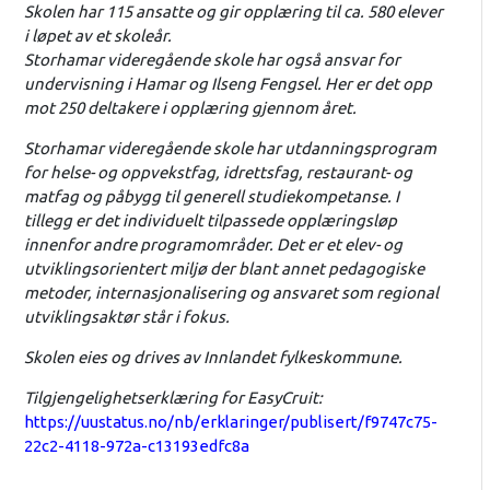
Skolen har 115 ansatte og gir opplæring til ca. 580 elever
i løpet av et skoleår.
Storhamar videregående skole har også ansvar for
undervisning i Hamar og Ilseng Fengsel. Her er det opp
mot 250 deltakere i opplæring gjennom året.
Storhamar videregående skole har utdanningsprogram
for helse- og oppvekstfag, idrettsfag, restaurant- og
matfag og påbygg til generell studiekompetanse. I
tillegg er det individuelt tilpassede opplæringsløp
innenfor andre programområder. Det er et elev- og
utviklingsorientert miljø der blant annet pedagogiske
metoder, internasjonalisering og ansvaret som regional
utviklingsaktør står i fokus.
Skolen eies og drives av Innlandet fylkeskommune.
Tilgjengelighetserklæring for EasyCruit:
https://uustatus.no/nb/erklaringer/publisert/f9747c75-
22c2-4118-972a-c13193edfc8a