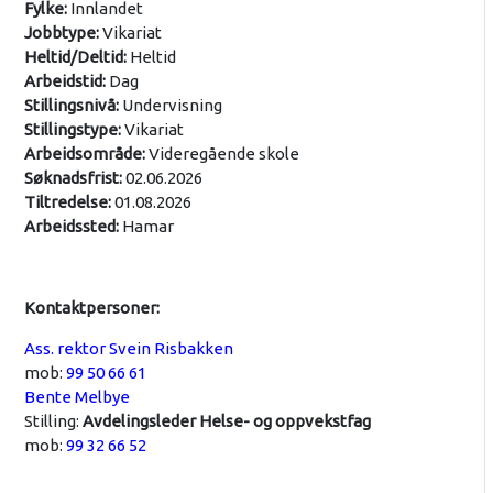
Fylke:
Innlandet
Jobbtype:
Vikariat
Heltid/Deltid:
Heltid
Arbeidstid:
Dag
Stillingsnivå:
Undervisning
Stillingstype:
Vikariat
Arbeidsområde:
Videregående skole
Søknadsfrist:
02.06.2026
Tiltredelse:
01.08.2026
Arbeidssted:
Hamar
Kontaktpersoner:
Ass. rektor Svein Risbakken
mob:
99 50 66 61
Bente Melbye
Stilling:
Avdelingsleder Helse- og oppvekstfag
mob:
99 32 66 52