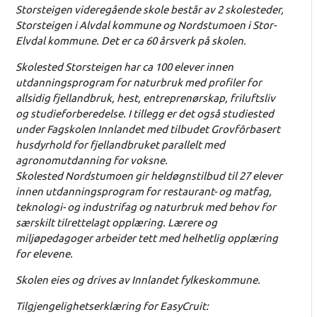
Storsteigen videregående skole består av 2 skolesteder,
Storsteigen i Alvdal kommune og Nordstumoen i Stor-
Elvdal kommune. Det er ca 60 årsverk på skolen.
Skolested Storsteigen har ca 100 elever innen
utdanningsprogram for naturbruk med profiler for
allsidig fjellandbruk, hest, entreprenørskap, friluftsliv
og studieforberedelse. I tillegg er det også studiested
under Fagskolen Innlandet med tilbudet Grovfôrbasert
husdyrhold for fjellandbruket parallelt med
agronomutdanning for voksne.
Skolested Nordstumoen gir heldøgnstilbud til 27 elever
innen utdanningsprogram for restaurant- og matfag,
teknologi- og industrifag og naturbruk med behov for
særskilt tilrettelagt opplæring. Lærere og
miljøpedagoger arbeider tett med helhetlig opplæring
for elevene.
Skolen eies og drives av Innlandet fylkeskommune.
Tilgjengelighetserklæring for EasyCruit: