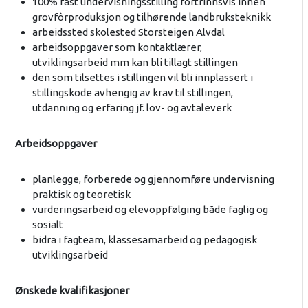
100% fast undervisningsstilling fortrinnsvis innen
grovfôrproduksjon og tilhørende landbruksteknikk
arbeidssted skolested Storsteigen Alvdal
arbeidsoppgaver som kontaktlærer,
utviklingsarbeid mm kan bli tillagt stillingen
den som tilsettes i stillingen vil bli innplassert i
stillingskode avhengig av krav til stillingen,
utdanning og erfaring jf. lov- og avtaleverk
Arbeidsoppgaver
planlegge, forberede og gjennomføre undervisning
praktisk og teoretisk
vurderingsarbeid og elevoppfølging både faglig og
sosialt
bidra i fagteam, klassesamarbeid og pedagogisk
utviklingsarbeid
Ønskede kvalifikasjoner