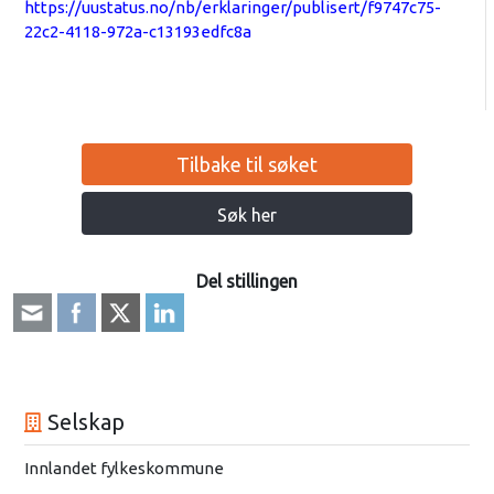
https://uustatus.no/nb/erklaringer/publisert/f9747c75-
22c2-4118-972a-c13193edfc8a
Tilbake til søket
Søk her
Del stillingen
Selskap
Innlandet fylkeskommune