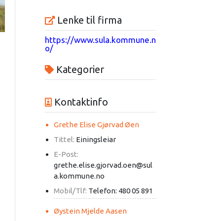
Lenke til firma
https://www.sula.kommune.n
o/
Kategorier
Kontaktinfo
Grethe Elise Gjørvad Øen
Tittel:
Einingsleiar
E-Post:
grethe.elise.gjorvad.oen@sul
a.kommune.no
Mobil/Tlf:
Telefon: 480 05 891
Øystein Mjelde Aasen