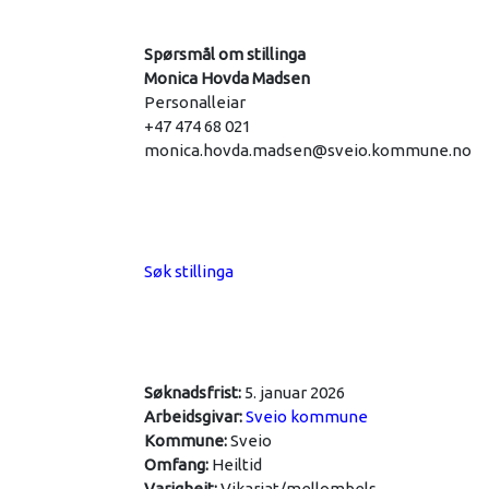
Spørsmål om stillinga
Monica Hovda Madsen
Personalleiar
+47 474 68 021
monica.hovda.madsen@sveio.kommune.no
Søk stillinga
Søknadsfrist:
5. januar 2026
Arbeidsgivar:
Sveio kommune
Kommune:
Sveio
Omfang:
Heiltid
Varigheit:
Vikariat/mellombels