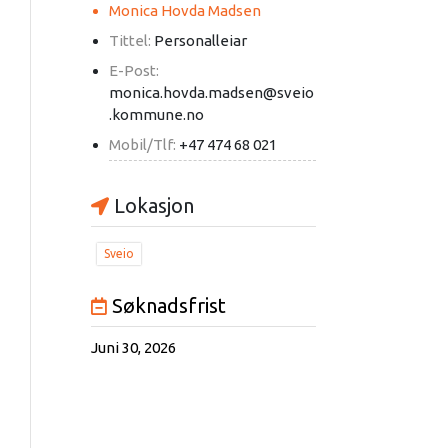
Monica Hovda Madsen
Tittel:
Personalleiar
E-Post:
monica.hovda.madsen@sveio
.kommune.no
Mobil/Tlf:
+47 474 68 021
Lokasjon
Sveio
Søknadsfrist
Juni 30, 2026