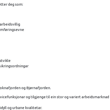
etter deg som:
arbeidsvillig
nomføringsevne
utvikle
rsikringsordningar
Boknafjorden og Bjørnafjorden.
ervicefunksjonar og tilgjenge til ein stor og variert arbeidsmarknad
yll og urbane kvalitetar.