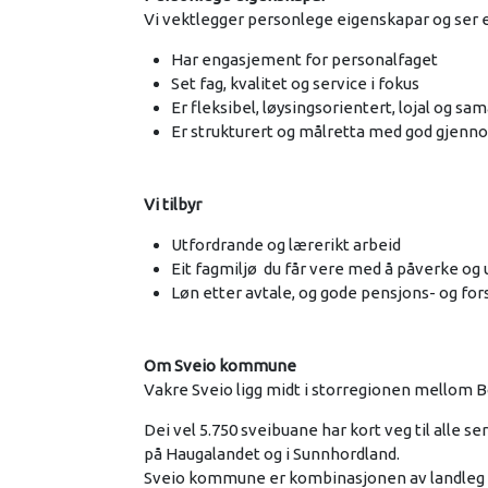
Vi vektlegger personlege eigenskapar og ser 
Har engasjement for personalfaget
Set fag, kvalitet og service i fokus
Er fleksibel, løysingsorientert, lojal og sam
Er strukturert og målretta med god gjen
Vi tilbyr
Utfordrande og lærerikt arbeid
Eit fagmiljø du får vere med å påverke og 
Løn etter avtale, og gode pensjons- og fo
Om Sveio kommune
Vakre Sveio ligg midt i storregionen mellom 
Dei vel 5.750 sveibuane har kort veg til alle s
på Haugalandet og i Sunnhordland.
Sveio kommune er kombinasjonen av landleg id