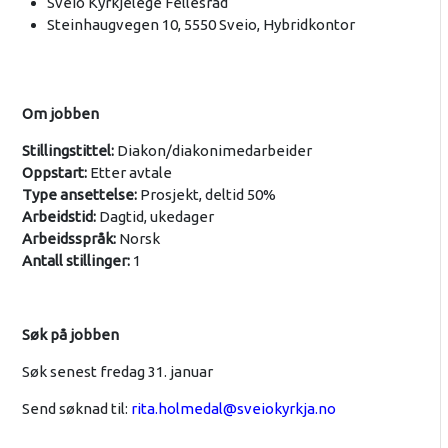
Sveio Kyrkjelege Fellesråd
Steinhaugvegen 10, 5550 Sveio, Hybridkontor
Om jobben
Stillingstittel:
Diakon/diakonimedarbeider
Oppstart:
Etter avtale
Type ansettelse:
Prosjekt, deltid 50%
Arbeidstid:
Dagtid, ukedager
Arbeidsspråk:
Norsk
Antall stillinger:
1
Søk på jobben
Søk senest fredag 31. januar
Send søknad til:
rita.holmedal@sveiokyrkja.no