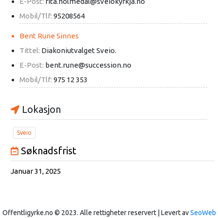
E-Post:
rita.holmedal@sveiokyrkja.no
Mobil/Tlf:
95208564
Bent Rune Sinnes
Tittel:
Diakoniutvalget Sveio.
E-Post:
bent.rune@succession.no
Mobil/Tlf:
975 12 353
Lokasjon
Sveio
Søknadsfrist
Januar 31, 2025
Offentligyrke.no © 2023. Alle rettigheter reservert | Levert av
SeoWeb