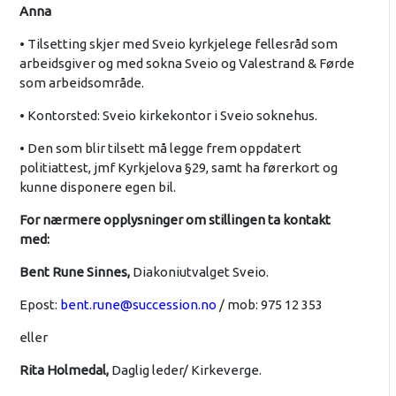
Anna
• Tilsetting skjer med Sveio kyrkjelege fellesråd som
arbeidsgiver og med sokna Sveio og Valestrand & Førde
som arbeidsområde.
• Kontorsted: Sveio kirkekontor i Sveio soknehus.
• Den som blir tilsett må legge frem oppdatert
politiattest, jmf Kyrkjelova §29, samt ha førerkort og
kunne disponere egen bil.
For nærmere opplysninger om stillingen ta kontakt
med:
Bent Rune Sinnes,
Diakoniutvalget Sveio.
Epost:
bent.rune@succession.no
/ mob: 975 12 353
eller
Rita Holmedal,
Daglig leder/ Kirkeverge.