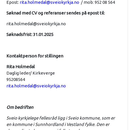
Epost:
rita.holmedal@sveiokyrkja.no
/ mob: 952 08 564
Søknad med CV og referanser sendes på epost til:
rita.holmedal@sveiokyrkja.no
Søknadsfrist: 31.01.2025
Kontaktperson for stillingen
Rita Holmedal
Daglig leder/ Kirkeverge
95208564
rita.holmedal@sveiokyrkja.no
Om bedriften
Sveio kyrkjelege fellesråd ligg i Sveio kommune, som er
en kommune i Sunnhordland i Vestland fylke. Den er