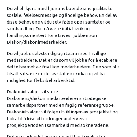
Du vil bli kjent med hjemmeboende sine praktiske,
sosiale, følelsesmessige og åndelige behov. En del av
disse behovene vil du selv følge opp i samtaler og
samhandling. Du må være initiativrik og
handlingsorientert for å trives i jobben som
Diakon/diakonimedarbeider.
Du vil jobbe selvstendig og i team med frivillige
medarbeidere. Det er du som vil jobbe for å etablere
dette teamet av frivillige medarbeidere. Den som blir
tilsatt vil være en del av staben i kirka, og vil ha
mulighet for fleksibel arbeidstid.
Diakoniutvalget vil være
Diakonens/diakonimedarbeiderens strategiske
samarbeidspartner med en faglig referansegruppe.
Diakoniutvalget vil følge utviklingen av prosjektet og
bidra til å løse utfordringer underveis i
prosjektperioden i samarbeid med soknerådene.
Det er utarbeidet egen prosjektbeskrivelse for