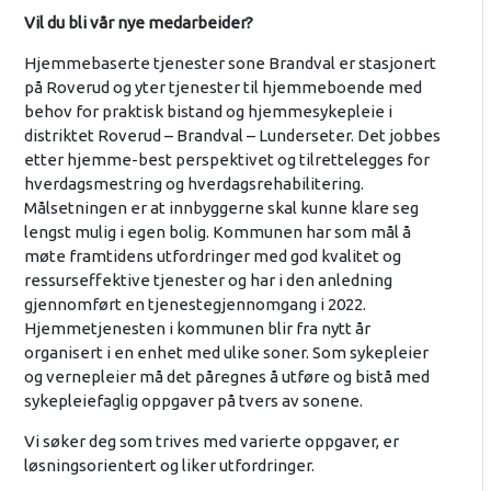
Vil du bli vår nye medarbeider?
Hjemmebaserte tjenester sone Brandval er stasjonert
på Roverud og yter tjenester til hjemmeboende med
behov for praktisk bistand og hjemmesykepleie i
distriktet Roverud – Brandval – Lunderseter. Det jobbes
etter hjemme-best perspektivet og tilrettelegges for
hverdagsmestring og hverdagsrehabilitering.
Målsetningen er at innbyggerne skal kunne klare seg
lengst mulig i egen bolig. Kommunen har som mål å
møte framtidens utfordringer med god kvalitet og
ressurseffektive tjenester og har i den anledning
gjennomført en tjenestegjennomgang i 2022.
Hjemmetjenesten i kommunen blir fra nytt år
organisert i en enhet med ulike soner. Som sykepleier
og vernepleier må det påregnes å utføre og bistå med
sykepleiefaglig oppgaver på tvers av sonene.
Vi søker deg som trives med varierte oppgaver, er
løsningsorientert og liker utfordringer.