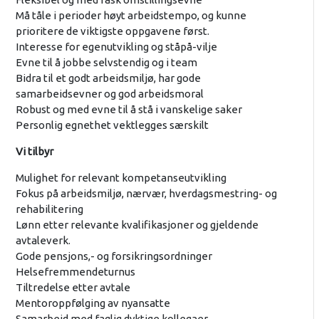
Må tåle i perioder høyt arbeidstempo, og kunne
prioritere de viktigste oppgavene først.
Interesse for egenutvikling og ståpå-vilje
Evne til å jobbe selvstendig og i team
Bidra til et godt arbeidsmiljø, har gode
samarbeidsevner og god arbeidsmoral
Robust og med evne til å stå i vanskelige saker
Personlig egnethet vektlegges særskilt
Vi tilbyr
Mulighet for relevant kompetanseutvikling
Fokus på arbeidsmiljø, nærvær, hverdagsmestring- og
rehabilitering
Lønn etter relevante kvalifikasjoner og gjeldende
avtaleverk.
Gode pensjons,- og forsikringsordninger
Helsefremmendeturnus
Tiltredelse etter avtale
Mentoroppfølging av nyansatte
Samarbeid med faglig dyktige kollegaer