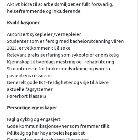
Aktivt bidra til at arbeidsmiljøet er fullt forsvarlig,
helsefremmende og inkluderende
Kvalifikasjoner
Autorisert sykepleier /vernepleier
Studenter som er ferdig med bachelorutdanning våren
2023, er velkommen til å søke
Relevant praksiserfaring som sykepleier er ønskelig
Kjennskap til hverdagsmestring og -rehabilitering
Stor interesse for brukermedvirkning og ivareta
pasientens ressurser
Generelt gode IKT-ferdigheter og vilje til å lære
aktuelle fagsystemer
Førerkort klasse B
Personlige egenskaper
Faglig dyktig og engasjert
Gode kommunikasjonsevner som fremmer tillit
Pålitelig og har høy arbeidskapasitet
Fleksibel og med rask omstillingsevne