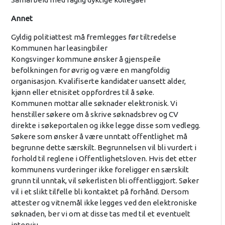
Annet
Gyldig politiattest må fremlegges før tiltredelse
Kommunen har leasingbiler
Kongsvinger kommune ønsker å gjenspeile
befolkningen for øvrig og være en mangfoldig
organisasjon. Kvalifiserte kandidater uansett alder,
kjønn eller etnisitet oppfordres til å søke.
Kommunen mottar alle søknader elektronisk. Vi
henstiller søkere om å skrive søknadsbrev og CV
direkte i søkeportalen og ikke legge disse som vedlegg.
Søkere som ønsker å være unntatt offentlighet må
begrunne dette særskilt. Begrunnelsen vil bli vurdert i
forhold til reglene i Offentlighetsloven. Hvis det etter
kommunens vurderinger ikke foreligger en særskilt
grunn til unntak, vil søkerlisten bli offentliggjort. Søker
vil i et slikt tilfelle bli kontaktet på forhånd. Dersom
attester og vitnemål ikke legges ved den elektroniske
søknaden, ber vi om at disse tas med til et eventuelt
intervju.