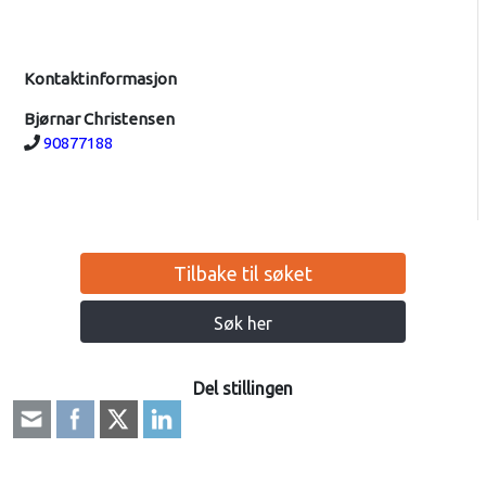
Kontaktinformasjon
Bjørnar Christensen
Telefon:
90877188
Tilbake til søket
Søk her
Del stillingen