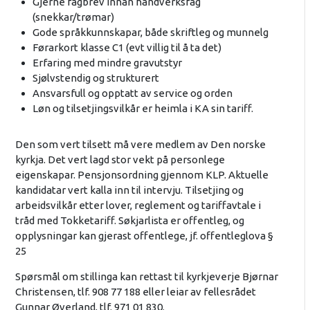
Gjerne fagbrev innan handverksfag
(snekkar/trømar)
Gode språkkunnskapar, både skriftleg og munnelg
Førarkort klasse C1 (evt villig til å ta det)
Erfaring med mindre gravutstyr
Sjølvstendig og strukturert
Ansvarsfull og opptatt av service og orden
Løn og tilsetjingsvilkår er heimla i KA sin tariff.
Den som vert tilsett må vere medlem av Den norske
kyrkja. Det vert lagd stor vekt på personlege
eigenskapar. Pensjonsordning gjennom KLP. Aktuelle
kandidatar vert kalla inn til intervju. Tilsetjing og
arbeidsvilkår etter lover, reglement og tariffavtale i
tråd med Tokketariff. Søkjarlista er offentleg, og
opplysningar kan gjerast offentlege, jf. offentleglova §
25
Spørsmål om stillinga kan rettast til kyrkjeverje Bjørnar
Christensen, tlf. 908 77 188 eller leiar av fellesrådet
Gunnar Øverland, tlf. 971 01 830.