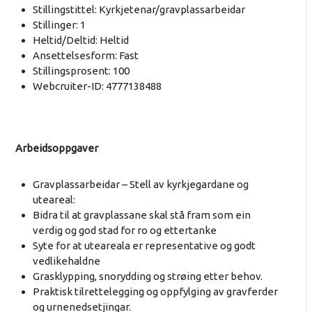
Stillingstittel: Kyrkjetenar/gravplassarbeidar
Stillinger: 1
Heltid/Deltid: Heltid
Ansettelsesform: Fast
Stillingsprosent: 100
Webcruiter-ID: 4777138488
Arbeidsoppgaver
Gravplassarbeidar – Stell av kyrkjegardane og
uteareal:
Bidra til at gravplassane skal stå fram som ein
verdig og god stad for ro og ettertanke
Syte for at uteareala er representative og godt
vedlikehaldne
Grasklypping, snorydding og strøing etter behov.
Praktisk tilrettelegging og oppfylging av gravferder
og urnenedsetjingar.