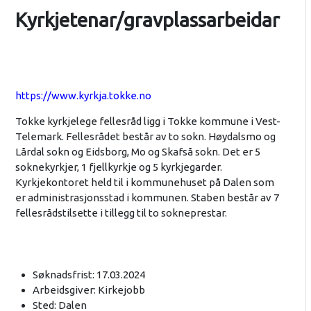
Kyrkjetenar/gravplassarbeidar
https://www.kyrkja.tokke.no
Tokke kyrkjelege fellesråd ligg i Tokke kommune i Vest-
Telemark. Fellesrådet består av to sokn. Høydalsmo og
Lårdal sokn og Eidsborg, Mo og Skafså sokn. Det er 5
soknekyrkjer, 1 fjellkyrkje og 5 kyrkjegarder.
Kyrkjekontoret held til i kommunehuset på Dalen som
er administrasjonsstad i kommunen. Staben består av 7
fellesrådstilsette i tillegg til to sokneprestar.
Søknadsfrist: 17.03.2024
Arbeidsgiver: Kirkejobb
Sted: Dalen