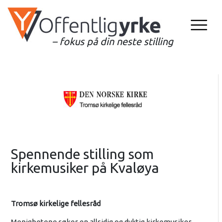
– fokus på din neste stilling
Spennende stilling som
kirkemusiker på Kvaløya
Tromsø kirkelige fellesråd
Menighetene søker en allsidig og dyktig kirkemusiker