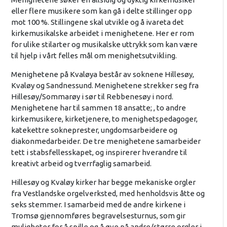
eller flere musikere som kan gå i delte stillinger opp
mot 100 %. Stillingene skal utvikle og å ivareta det
kirkemusikalske arbeidet i menighetene. Her er rom
for ulike stilarter og musikalske uttrykk som kan være
til hjelp i vårt felles mål om menighetsutvikling.
Menighetene på Kvaløya består av soknene Hillesøy,
Kvaløy og Sandnessund. Menighetene strekker seg fra
Hillesøy/Sommarøy i sør til Rebbenesøy i nord.
Menighetene har til sammen 18 ansatte; , to andre
kirkemusikere, kirketjenere, to menighetspedagoger,
katekettre sokneprester, ungdomsarbeidere og
diakonmedarbeider. De tre menighetene samarbeider
tett i stabsfellesskapet, og inspirerer hverandre til
kreativt arbeid og tverrfaglig samarbeid.
Hillesøy og Kvaløy kirker har begge mekaniske orgler
fra Vestlandske orgelverksted, med henholdsvis åtte og
seks stemmer. I samarbeid med de andre kirkene i
Tromsø gjennomføres begravelsesturnus, som gir
muligheter for å spille og å øve på andre/større orgler i