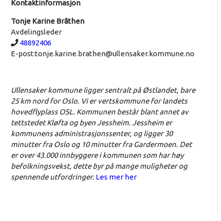
Kontaktinformasjon
Tonje Karine Bråthen
Avdelingsleder
Telefon:
48892406
E-post:
tonje.karine.brathen@ullensaker.kommune.no
Ullensaker kommune ligger sentralt på Østlandet, bare
25 km nord for Oslo. Vi er vertskommune for landets
hovedflyplass OSL. Kommunen består blant annet av
tettstedet Kløfta og byen Jessheim. Jessheim er
kommunens administrasjonssenter, og ligger 30
minutter fra Oslo og 10 minutter fra Gardermoen. Det
er over 43.000 innbyggere i kommunen som har høy
befolkningsvekst, dette byr på mange muligheter og
spennende utfordringer.
Les mer her