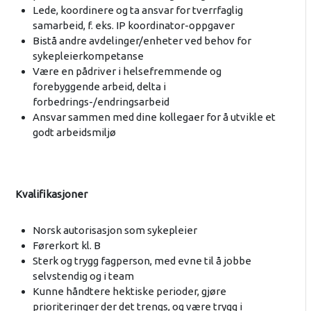
Lede, koordinere og ta ansvar for tverrfaglig
samarbeid, f. eks. IP koordinator-oppgaver
Bistå andre avdelinger/enheter ved behov for
sykepleierkompetanse
Være en pådriver i helsefremmende og
forebyggende arbeid, delta i
forbedrings-/endringsarbeid
Ansvar sammen med dine kollegaer for å utvikle et
godt arbeidsmiljø
Kvalifikasjoner
Norsk autorisasjon som sykepleier
Førerkort kl. B
Sterk og trygg fagperson, med evne til å jobbe
selvstendig og i team
Kunne håndtere hektiske perioder, gjøre
prioriteringer der det trengs, og være trygg i