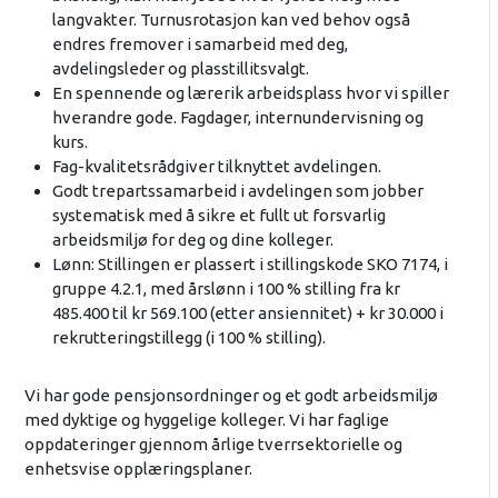
langvakter. Turnusrotasjon kan ved behov også
endres fremover i samarbeid med deg,
avdelingsleder og plasstillitsvalgt.
En spennende og lærerik arbeidsplass hvor vi spiller
hverandre gode. Fagdager, internundervisning og
kurs.
Fag-kvalitetsrådgiver tilknyttet avdelingen.
Godt trepartssamarbeid i avdelingen som jobber
systematisk med å sikre et fullt ut forsvarlig
arbeidsmiljø for deg og dine kolleger.
Lønn: Stillingen er plassert i stillingskode SKO 7174, i
gruppe 4.2.1, med årslønn i 100 % stilling fra kr
485.400 til kr 569.100 (etter ansiennitet) + kr 30.000 i
rekrutteringstillegg (i 100 % stilling).
Vi har gode pensjonsordninger og et godt arbeidsmiljø
med dyktige og hyggelige kolleger. Vi har faglige
oppdateringer gjennom årlige tverrsektorielle og
enhetsvise opplæringsplaner.