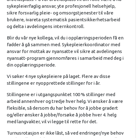
sykepleierfaglig ansvar, yte profesjonell helsehjelp,
sikre forsvarlig pleie- og omsorgstjenester til våre
brukere, ivareta systematisk pasientsikkerhetsarbeid
og delta i avdelingens internkontroll.
Blir du vår nye kollega, vil du i opplæringsperioden få en
fadder å gå sammen med. Sykepleierkoordinator med
ansvar for mottak av nyansatte vil sikre at avdelingens
nyansatt-program gjennomføres i samarbeid med deg i
din opplæringsperiode.
Vi søker 4 nye sykepleiere på laget. Flere av disse
stillingene er nyopprettede stillinger for i år.
Stillingene er i utgangspunktet 100 % stillinger med
arbeid annenhver og tredje hver helg. Vi ønsker å være
fleksible, så dersom du har behov for å jobbe gradert
og/eller ønsker å jobbe/forsøke å jobbe hver 4. helg
med langvakter, vil vi legge til rette for det.
Turnusrotasjon er ikke låst, så ved endringer/nye behov