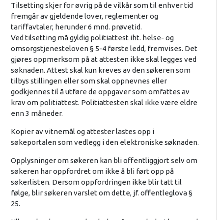
Tilsetting skjer for øvrig på de vilkår som til enhver tid
fremgår av gjeldende lover, reglementer og
tariffavtaler, herunder 6 mnd. prøvetid.
Ved tilsetting må gyldig politiattest iht. helse- og
omsorgstjenesteloven § 5-4 første ledd, fremvises. Det
gjøres oppmerksom på at attesten ikke skal legges ved
søknaden. Attest skal kun kreves av den søkeren som
tilbys stillingen eller som skal oppnevnes eller
godkjennes til å utføre de oppgaver som omfattes av
krav om politiattest. Politiattesten skal ikke være eldre
enn 3 måneder.
Kopier av vitnemål og attester lastes opp i
søkeportalen som vedlegg i den elektroniske søknaden.
Opplysninger om søkeren kan bli offentliggjort selv om
søkeren har oppfordret om ikke å bli ført opp på
søkerlisten. Dersom oppfordringen ikke blir tatt til
følge, blir søkeren varslet om dette, jf. offentleglova §
25.