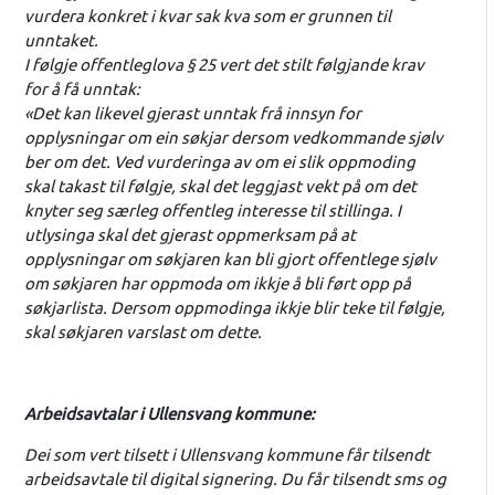
vurdera konkret i kvar sak kva som er grunnen til
unntaket.
I følgje offentleglova § 25 vert det stilt følgjande krav
for å få unntak:
«Det kan likevel gjerast unntak frå innsyn for
opplysningar om ein søkjar dersom vedkommande sjølv
ber om det. Ved vurderinga av om ei slik oppmoding
skal takast til følgje, skal det leggjast vekt på om det
knyter seg særleg offentleg interesse til stillinga. I
utlysinga skal det gjerast oppmerksam på at
opplysningar om søkjaren kan bli gjort offentlege sjølv
om søkjaren har oppmoda om ikkje å bli ført opp på
søkjarlista. Dersom oppmodinga ikkje blir teke til følgje,
skal søkjaren varslast om dette.
Arbeidsavtalar i Ullensvang kommune:
Dei som vert tilsett i Ullensvang kommune får tilsendt
arbeidsavtale til digital signering. Du får tilsendt sms og