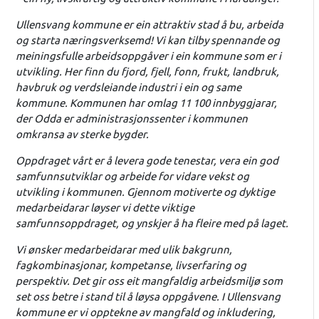
Ullensvang kommune er ein attraktiv stad å bu, arbeida
og starta næringsverksemd! Vi kan tilby spennande og
meiningsfulle arbeidsoppgåver i ein kommune som er i
utvikling. Her finn du fjord, fjell, fonn, frukt, landbruk,
havbruk og verdsleiande industri i ein og same
kommune. Kommunen har omlag 11 100 innbyggjarar,
der Odda er administrasjonssenter i kommunen
omkransa av sterke bygder.
Oppdraget vårt er å levera gode tenestar, vera ein god
samfunnsutviklar og arbeide for vidare vekst og
utvikling i kommunen. Gjennom motiverte og dyktige
medarbeidarar løyser vi dette viktige
samfunnsoppdraget, og ynskjer å ha fleire med på laget.
Vi ønsker medarbeidarar med ulik bakgrunn,
fagkombinasjonar, kompetanse, livserfaring og
perspektiv. Det gir oss eit mangfaldig arbeidsmiljø som
set oss betre i stand til å løysa oppgåvene. I Ullensvang
kommune er vi opptekne av mangfald og inkludering,