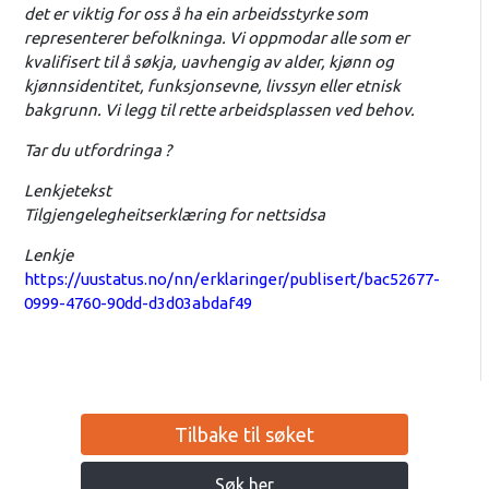
det er viktig for oss å ha ein arbeidsstyrke som
representerer befolkninga. Vi oppmodar alle som er
kvalifisert til å søkja, uavhengig av alder, kjønn og
kjønnsidentitet, funksjonsevne, livssyn eller etnisk
bakgrunn. Vi legg til rette arbeidsplassen ved behov.
Tar du utfordringa ?
Lenkjetekst
Tilgjengelegheitserklæring for nettsidsa
Lenkje
https://uustatus.no/nn/erklaringer/publisert/bac52677-
0999-4760-90dd-d3d03abdaf49
Tilbake til søket
Søk her