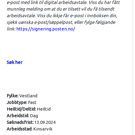
e-post med link til digital arbeidsavtale. Viss du har fått
munnleg melding om at du er tilsett vil du få tilsendt
arbeidsavtale. Viss du ikkje får e–post i innboksen din,
sjekk uønska e-post/søppelpost, eller fylge følgjande
link:
https://signering.posten.no/
Søk her
Fylke:
Vestland
Jobbtype:
Fast
Heiltid/Deltid:
Heiltid
Arbeidstid:
Dag
Søknadsfrist:
13.09.2024
Arbeidsstad:
Kinsarvik