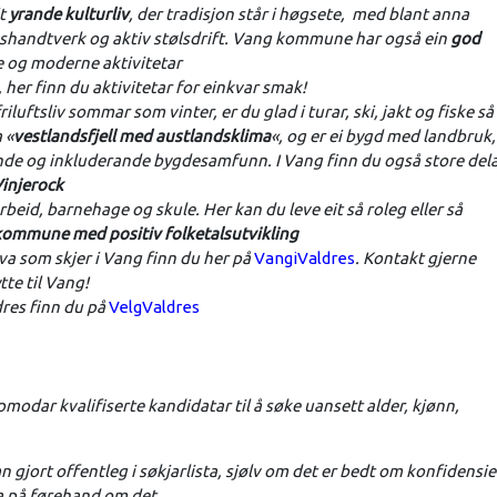
it
yrande kulturliv
, der tradisjon står i høgsete, med blant anna
nshandtverk og aktiv stølsdrift. Vang kommune har også ein
god
e og moderne aktivitetar
, her finn du aktivitetar for einkvar smak!
riluftsliv sommar som vinter, er du glad i turar, ski, jakt og fiske så
 «
vestlandsfjell med austlandsklima
«, og er ei bygd med landbruk,
ande og inkluderande bygdesamfunn. I Vang finn du også store del
injerock
rbeid, barnehage og skule. Her kan du leve eit så roleg eller så
kommune med positiv folketalsutvikling
kva som skjer i Vang finn du her på
VangiValdres
. Kontakt gjerne
te til Vang!
res finn du på
VelgValdres
ar kvalifiserte kandidatar til å søke uansett alder, kjønn,
 gjort offentleg i søkjarlista, sjølv om det er bedt om konfidensie
sla på førehand om det.