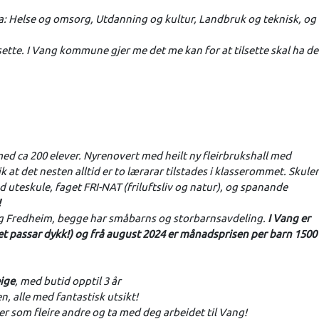
: Helse og omsorg, Utdanning og kultur, Landbruk og teknisk, og
sette. I Vang kommune gjer me det me kan for at tilsette skal ha de
d ca 200 elever. Nyrenovert med heilt ny fleirbrukshall med
k at det nesten alltid er to lærarar tilstades i klasserommet. Skule
d uteskule, faget FRI-NAT (friluftsliv og natur), og spanande
!
 Fredheim, begge har småbarns og storbarnsavdeling.
I Vang er
t passar dykk!) og frå august 2024 er månadsprisen per barn 1500
eige
, med butid opptil 3 år
, alle med fantastisk utsikt!
jer som fleire andre og ta med deg arbeidet til Vang!