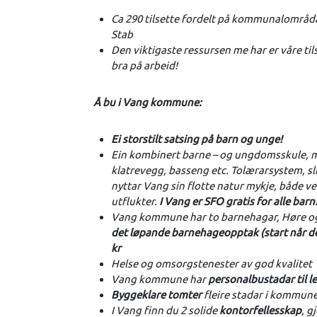
Ca 290 tilsette fordelt på kommunalområda
Stab
Den viktigaste ressursen me har er våre til
bra på arbeid!
Å bu i Vang kommune:
Ei storstilt satsing på barn og unge!
Ein kombinert barne – og ungdomsskule, me
klatrevegg, basseng etc. Tolærarsystem, sli
nyttar Vang sin flotte natur mykje, både ve
utflukter.
I Vang er SFO gratis for alle barn
Vang kommune har to barnehagar, Høre og
det løpande barnehageopptak (start når de
kr
Helse og omsorgstenester av god kvalitet
Vang kommune har
personalbustadar til l
Byggeklare tomter
fleire stadar i kommunen
I Vang finn du 2 solide
kontorfellesskap
, g