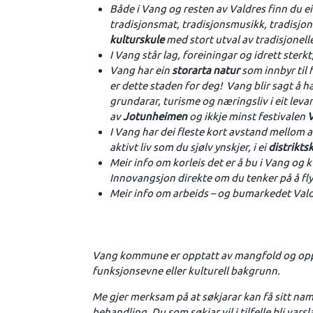
Både i Vang og resten av Valdres finn du e
tradisjonsmat, tradisjonsmusikk, tradisjo
kulturskule
med stort utval av tradisjonell
I Vang står lag, foreiningar og idrett sterkt
Vang har ein
storarta natur
som innbyr til f
er dette staden for deg! Vang blir sagt å ha
grundarar, turisme og næringsliv i eit lev
av
Jotunheimen
og ikkje minst festivalen
V
I Vang har dei fleste kort avstand mellom a
aktivt liv som du sjølv ynskjer, i ei
distrikts
Meir info om korleis det er å bu i Vang og 
Innovangsjon direkte om du tenker på å flyt
Meir info om arbeids – og bumarkedet Vald
Vang kommune er opptatt av mangfold og oppmod
funksjonsevne eller kulturell bakgrunn.
Me gjer merksam på at søkjarar kan få sitt namn
behandling. Du som søkjar vil i tilfelle bli var