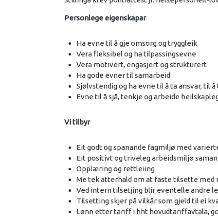
Personlege eigenskapar
Ha evne til å gje omsorg og tryggleik
Vera fleksibel og ha tilpassingsevne
Vera motivert, engasjert og strukturert
Ha gode evner til samarbeid
Sjølvstendig og ha evne til å ta ansvar, til å
Evne til å sjå, tenkje og arbeide heilskaple
Vi tilbyr
Eit godt og spanande fagmiljø med varier
Eit positivt og triveleg arbeidsmiljø sama
Opplæring og rettleiing
Me tek atterhald om at faste tilsette med ret
Ved intern tilsetjing blir eventelle andre le
Tilsetting skjer på vilkår som gjeld til ei k
Lønn etter tariff i hht hovudtariffavtala, g