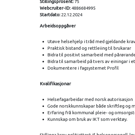
Stillingsprosent:
75
Webcruiter-ID:
4886684995
Startdato:
22.12.2024
Arbeidsoppgåver
Utøve helsehjelp i tråd med gjeldande kra
Praktisk bistand og rettleiing til brukarar
Bidra til positivt samarbeid med pårørand
Bidra til samarbeid på tvers av einingar i e
Dokumentere i fagsystemet Profil
Kvalifikasjonar
Helsefagarbeidar med norsk autorisasjon
Gode norskkunnskapar både skriftleg og 
Erfaring frå kommunal pleie- og omsorgs
Kunnskap om bruk av IKT som verktøy.
Stillinga krev politiattest jf. helsepersonell-l