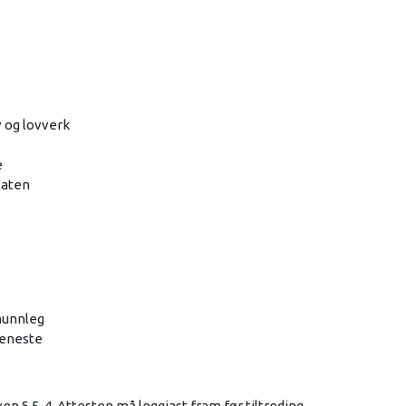
v og lovverk
e
taten
munnleg
teneste
oven § 5-4. Attesten må leggjast fram før tiltreding.