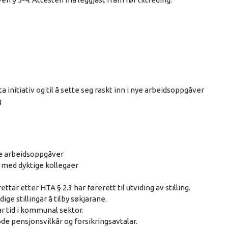
 ta initiativ og til å sette seg raskt inn i nye arbeidsoppgåver
g
te arbeidsoppgåver
n med dyktige kollegaer
tar etter HTA § 2.3 har førerett til utviding av stilling.
dige stillingar å tilby søkjarane.
var tid i kommunal sektor.
ode pensjonsvilkår og forsikringsavtalar.