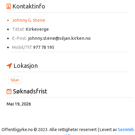
Kontaktinfo
Johnny G. Stene
Tittel:
Kirkeverge
E-Post:
johnny.stene@siljan.kirken.no
Mobil/Tlf:
977 78 195
Lokasjon
Siljan
Søknadsfrist
Mai 19, 2026
Offentligyrke.no © 2023. Alle rettigheter reservert | Levert av
SeoWeb