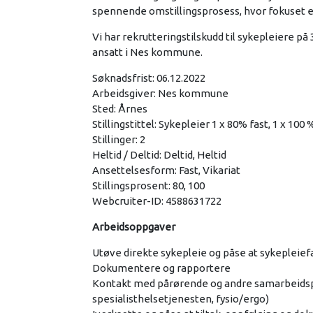
spennende omstillingsprosess, hvor fokuset e
Vi har rekrutteringstilskudd til sykepleiere på 
ansatt i Nes kommune.
Søknadsfrist: 06.12.2022
Arbeidsgiver: Nes kommune
Sted: Årnes
Stillingstittel: Sykepleier 1 x 80% fast, 1 x 100 
Stillinger: 2
Heltid / Deltid: Deltid, Heltid
Ansettelsesform: Fast, Vikariat
Stillingsprosent: 80, 100
Webcruiter-ID: 4588631722
Arbeidsoppgaver
Utøve direkte sykepleie og påse at sykepleief
Dokumentere og rapportere
Kontakt med pårørende og andre samarbeidspar
spesialisthelsetjenesten, fysio/ergo)