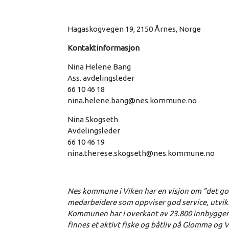
Hagaskogvegen 19, 2150 Årnes, Norge
Kontaktinformasjon
Nina Helene Bang
Ass. avdelingsleder
66 10 46 18
nina.helene.bang@nes.kommune.no
Nina Skogseth
Avdelingsleder
66 10 46 19
nina.therese.skogseth@nes.kommune.no
Nes kommune i Viken har en visjon om ”det go
medarbeidere som oppviser god service, utvikl
Kommunen har i overkant av 23.800 innbyggere 
finnes et aktivt fiske og båtliv på Glomma o