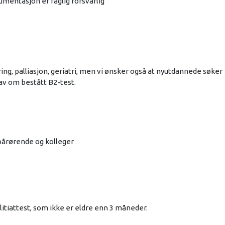
umentasjon er faglig forsvarlig
ing, palliasjon, geriatri, men vi ønsker også at nyutdannede søker
av om bestått B2-test.
pårørende og kolleger
litiattest, som ikke er eldre enn 3 måneder.