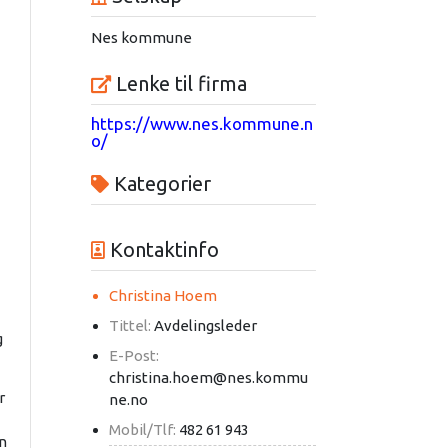
Nes kommune
Lenke til firma
https://www.nes.kommune.n
o/
Kategorier
Kontaktinfo
Christina Hoem
Tittel:
Avdelingsleder
g
E-Post:
christina.hoem@nes.kommu
r
ne.no
Mobil/Tlf:
482 61 943
en