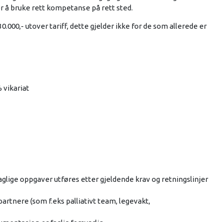
r å bruke rett kompetanse på rett sted.
30.000,- utover tariff, dette gjelder ikke for de som allerede er
% vikariat
aglige oppgaver utføres etter gjeldende krav og retningslinjer
tnere (som f.eks palliativt team, legevakt,