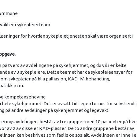
 kommune
 vakter i sykepleierteam.
løsninger for hvordan sykepleietjenesten skal være organisert i
oppgave.
m på tvers av avdelingene på sykehjemmet, og du vil i enkelte
ende av 3 sykepleiere. Dette teamet har da sykepleieansvar for
m sykepleier på bl.a palliasjon, KAD, IV-behandling,
matikk m.m.
ng og kompetanseheving.
 hele sykehjemmet. Det er avsatt tid i egen turnus for selvstendi
ng på andre avdelinger på sykehjemmet og legevakt.
teringsavdelingen, består av tre grupper med 10 pasienter på hve
vor av 2 av disse er KAD-plasser. De to andre gruppene består av
vdelingen kan beskrives som faglig og sosialt. Avdelingen er inne i 