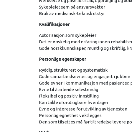
Iverksette og påse at tiltak, oppfølging og dok
Sykepleieteam på ansvarsvakter
Bruk av medisinsk-teknisk utstyr
Kvalifikasjoner
Autorisasjon som sykepleier
Det er ønskelig med erfaring innen rehabiliter
Gode norskkunnskaper, muntlig og skriftlig, kr
Personlige egenskaper
Ryddig, strukturert og systematisk
Gode samarbeidsevner, og engasjert i jobben
Gode evner i kommunikasjon med pasienter, 
Evne til å arbeide selvstendig
Fleksibel og positiv innstilling
Kan takle uforutsigbare hverdager
Evne og interesse for utvikling av tjenesten
Personlig egnethet vektlegges
Den som tilsettes må før tiltredelse levere po