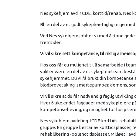
Nes sykehjem avd. 1CDE, korttid/rehab. Nes
Bli en del av et godt sykepleiefaglig miljø med
Ved Nes sykehjem jobber vi med å finne gode 
fremtiden.
Vi vil sikre rett kompetanse, til riktig arbeids
Hos oss får du mulighet til å samarbeide i tea
vakter være en del av et sykepleieteam bestå
sykehjemmet. Du vi få brukt din kompetanse so
blodprøvetaking, smertepumper, demens, so
Vi vil sikre at du får nødvendig faglig utvikli
Hver 6.uke er det fagdager med sykepleiere på
kompetanseheving, og mulighet for hospiteri
Nes sykehjem avdeling 1CDE korttids-rehabili
gruppe. En gruppe består av korttidsplasser, h
rehabilitering -og langtidsplasser. Miljøet i a