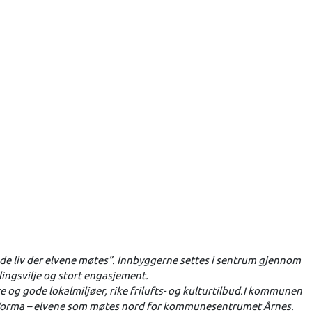
de liv der elvene møtes”. Innbyggerne settes i sentrum gjennom
ingsvilje og stort engasjement.
og gode lokalmiljøer, rike frilufts- og kulturtilbud.I kommunen
g Vorma – elvene som møtes nord for kommunesentrumet Årnes.