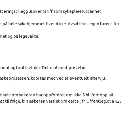
rutteringstillegg utover tariff som sykepleierutdannet
å hele sykehjemmet hver 6.uke. Avsatt tid i egen turnus for
met og på legevakta.
ment og tariffavtaler. Det er 6 mnd. prøvetid.
 søkeprosessen, kopi tas med ved et eventuelt intervju.
t selv om søkeren har oppfordret om ikke å bli ført opp på
t til følge, blir søkeren varslet om dette, jfr. Offentleglova §25