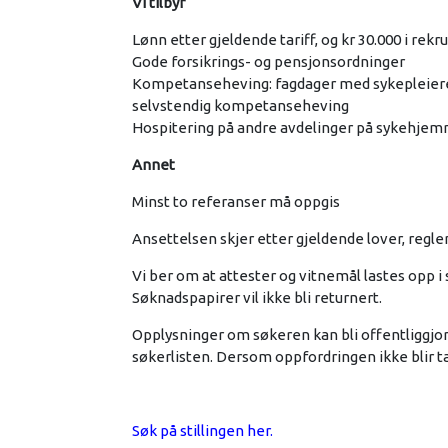
Vi tilbyr
Lønn etter gjeldende tariff, og kr 30.000 i rek
Gode forsikrings- og pensjonsordninger
Kompetanseheving: fagdager med sykepleiere p
selvstendig kompetanseheving
Hospitering på andre avdelinger på sykehjem
Annet
Minst to referanser må oppgis
Ansettelsen skjer etter gjeldende lover, regle
Vi ber om at attester og vitnemål lastes opp i
Søknadspapirer vil ikke bli returnert.
Opplysninger om søkeren kan bli offentliggjor
søkerlisten. Dersom oppfordringen ikke blir tat
Søk på stillingen her.