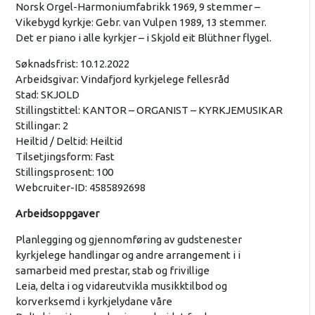
Norsk Orgel-Harmoniumfabrikk 1969, 9 stemmer –
Vikebygd kyrkje: Gebr. van Vulpen 1989, 13 stemmer.
Det er piano i alle kyrkjer – i Skjold eit Blüthner flygel.
Søknadsfrist: 10.12.2022
Arbeidsgivar: Vindafjord kyrkjelege fellesråd
Stad: SKJOLD
Stillingstittel: KANTOR – ORGANIST – KYRKJEMUSIKAR
Stillingar: 2
Heiltid / Deltid: Heiltid
Tilsetjingsform: Fast
Stillingsprosent: 100
Webcruiter-ID: 4585892698
Arbeidsoppgaver
Planlegging og gjennomføring av gudstenester
kyrkjelege handlingar og andre arrangement i i
samarbeid med prestar, stab og frivillige
Leia, delta i og vidareutvikla musikktilbod og
korverksemd i kyrkjelydane våre