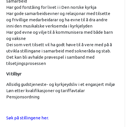
samarbeid
Har god forståing for livet i i Den norske kyrkja
Har gode samarbeidsevner og relasjonar med tilsette
og frivillige medarbeidarar og ha evne til å dra andre
inni den musikalske verksemda i kyrkjelyden
Har god evne og vilje til å kommunisera med både barn
og vaksne
Dei som vert tilsett vil ha godt høve til å vere med på å
utvikla stillingane i samarbeid med sokneråda og stab.
Det kan bli avhalde prøvespel i samband med
tilsetjingsprosessen
Vi tilbyr
Allsidig gudstjeneste- og kyrkjeydsliv i et engasjert miljø
Løn etter kvalifikasjoner og tariffavtalar
Pensjonsordning
Søk på stillingene her.