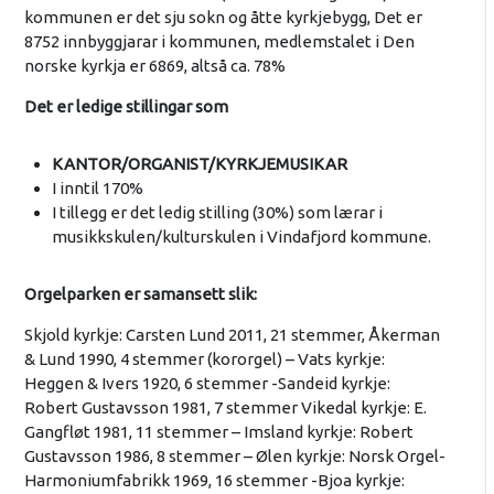
kommunen er det sju sokn og åtte kyrkjebygg, Det er
8752 innbyggjarar i kommunen, medlemstalet i Den
norske kyrkja er 6869, altså ca. 78%
Det er ledige stillingar som
KANTOR/ORGANIST/KYRKJEMUSIKAR
I inntil 170%
I tillegg er det ledig stilling (30%) som lærar i
musikkskulen/kulturskulen i Vindafjord kommune.
Orgelparken er samansett slik:
Skjold kyrkje: Carsten Lund 2011, 21 stemmer, Åkerman
& Lund 1990, 4 stemmer (kororgel) – Vats kyrkje:
Heggen & Ivers 1920, 6 stemmer -Sandeid kyrkje:
Robert Gustavsson 1981, 7 stemmer Vikedal kyrkje: E.
Gangfløt 1981, 11 stemmer – Imsland kyrkje: Robert
Gustavsson 1986, 8 stemmer – Ølen kyrkje: Norsk Orgel-
Harmoniumfabrikk 1969, 16 stemmer -Bjoa kyrkje: